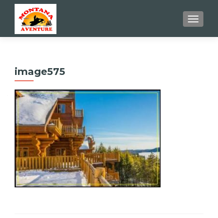
AFFIC
image575