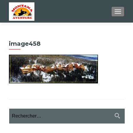
AFFIC
image458
Rechercher :